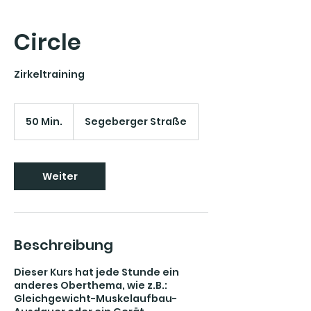
Circle
Zirkeltraining
50 Min.
5
Segeberger Straße
0
M
i
n
Weiter
.
Beschreibung
Dieser Kurs hat jede Stunde ein
anderes Oberthema, wie z.B.:
Gleichgewicht-Muskelaufbau-